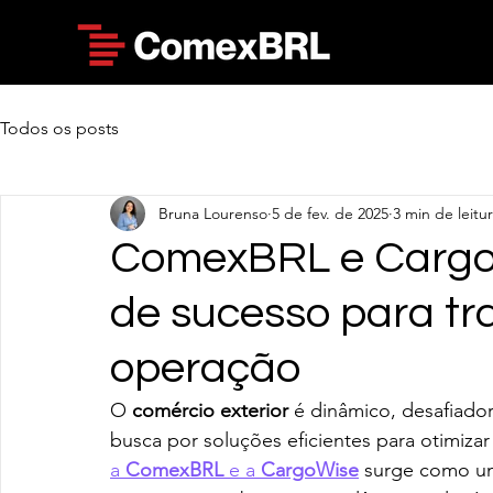
Todos os posts
Bruna Lourenso
5 de fev. de 2025
3 min de leitu
ComexBRL e Cargo
de sucesso para tr
operação
O 
comércio exterior
 é dinâmico, desafiado
busca por soluções eficientes para otimiza
a 
ComexBRL
 e a 
CargoWise
 surge como um