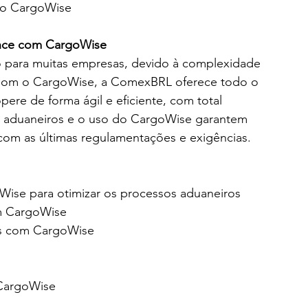
do CargoWise
ance com CargoWise
o para muitas empresas, devido à complexidade 
. Com o CargoWise, a ComexBRL oferece todo o 
ere de forma ágil e eficiente, com total 
 aduaneiros e o uso do CargoWise garantem 
com as últimas regulamentações e exigências.
ise para otimizar os processos aduaneiros
om CargoWise
s com CargoWise
 CargoWise