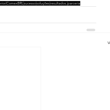
rior
ComexBRL
sucesso
soluções
resultados.
parceria
V