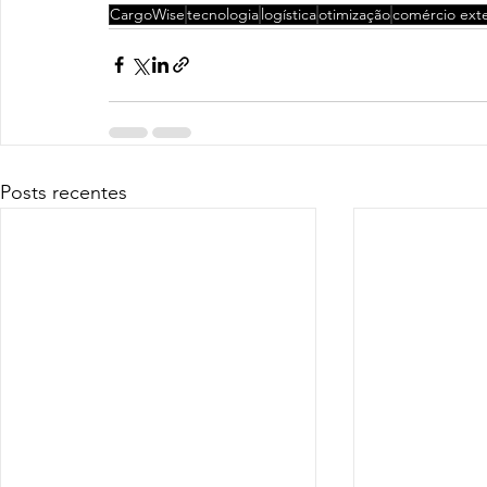
CargoWise
tecnologia
logística
otimização
comércio exte
Posts recentes